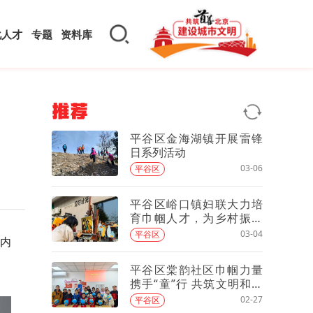
化人才
专题
资料库
推荐
平谷区金海湖镇开展雷锋
日系列活动
03-06
平谷区
平谷区峪口镇妇联大力培
育巾帼人才，为乡村振兴
注入“她”力量
03-04
平谷区
、内
平谷区棠韵社区巾帼力量
携手“童”行 共筑文明和谐
社区
02-27
平谷区