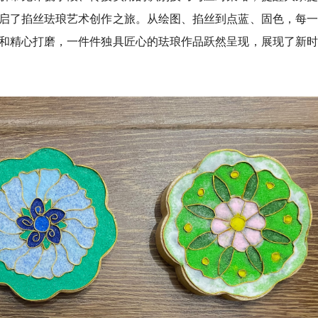
启了掐丝珐琅艺术创作之旅。从绘图、掐丝到点蓝、固色，每一
和精心打磨，一件件独具匠心的珐琅作品跃然呈现，展现了新时