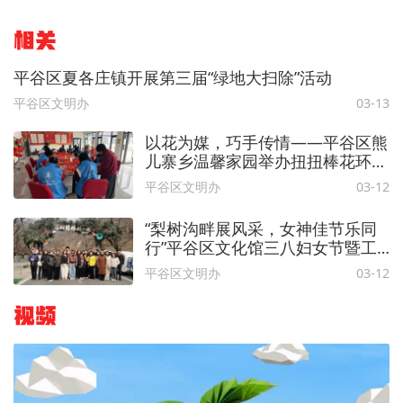
相关
平谷区夏各庄镇开展第三届“绿地大扫除”活动
平谷区文明办
03-13
以花为媒，巧手传情——平谷区熊
儿寨乡温馨家园举办扭扭棒花环制
作活动
平谷区文明办
03-12
“梨树沟畔展风采，女神佳节乐同
行”平谷区文化馆三八妇女节暨工
会活动
平谷区文明办
03-12
视频