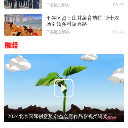
育人
平谷区文明办
03-28
平谷区贤王庄甘薯育苗忙 博士农
场引领乡村振兴路
平谷区文明办
03-28
视频
2024北京国际创意奖 公益创意作品影视类铜奖——【植树造林、点亮京津冀】植树为了什么？