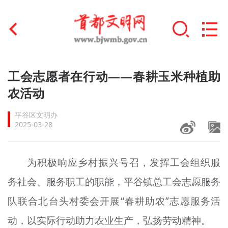
首页
工会志愿者在行动——春耕玉米种植助
+
农活动
文明创建
平谷区文明办
文明实践
2025-03-28
+
文明培育
为积极响应乡村振兴号召，发挥工会组织服
未成年人思想道德建设
务社会、服务职工的职能，平谷镇总工会志愿服务
+
榜样人物
队联合北台头村委会开展“春耕助农”志愿服务活
身边好人
动，以实际行动助力农业生产，弘扬劳动精神。