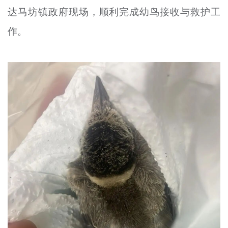
达马坊镇政府现场，顺利完成幼鸟接收与救护工
文明评论
作。
北京宣传文化引导基金
宣传思想文化人才
专题
+
资料库