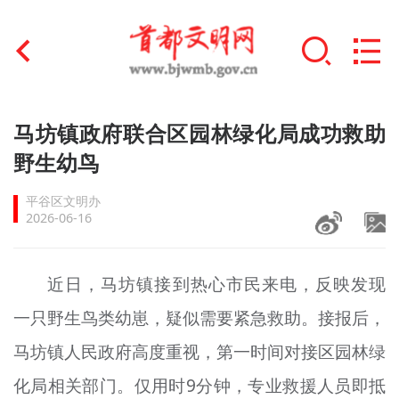
首页
马坊镇政府联合区园林绿化局成功救助
+
野生幼鸟
文明创建
平谷区文明办
文明实践
2026-06-16
+
文明培育
近日，马坊镇接到热心市民来电，反映发现
未成年人思想道德建设
一只野生鸟类幼崽，疑似需要紧急救助。接报后，
+
榜样人物
马坊镇人民政府高度重视，第一时间对接区园林绿
身边好人
化局相关部门。仅用时9分钟，专业救援人员即抵