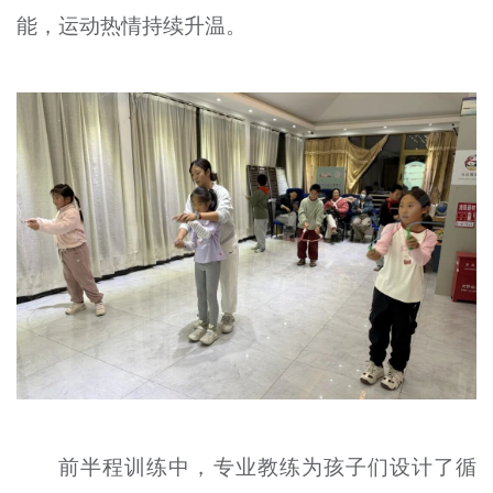
能，运动热情持续升温。
文明评论
北京宣传文化引导基金
宣传思想文化人才
专题
+
资料库
前半程训练中，专业教练为孩子们设计了循