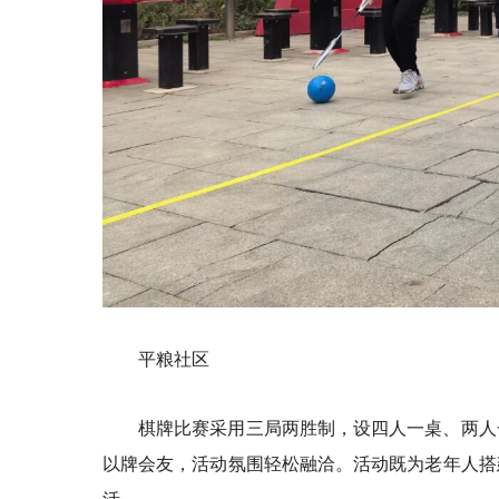
平
粮
社区
棋牌比赛采用三局两胜制，
设
四人一桌、两人
以牌会友，活动氛围轻松融洽。活动既为老年人搭