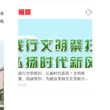
视频
老
氛
践行文明祭扫，弘扬时代新风！文明祭
奠、低碳祭扫，为建设美丽北京贡献力
量！
11-15