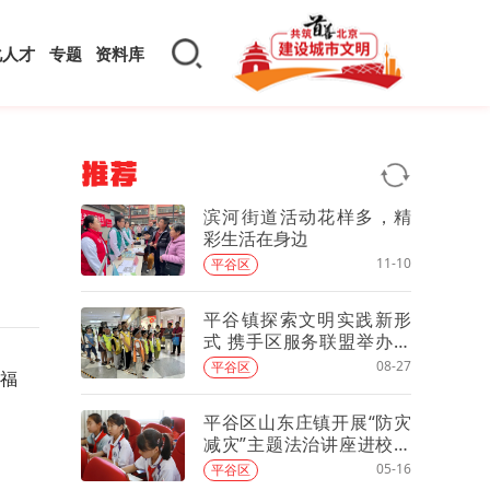
化人才
专题
资料库
推荐
滨河街道活动花样多，精
彩生活在身边
11-10
平谷区
平谷镇探索文明实践新形
式 携手区服务联盟举办商
圈亲子游园会
08-27
平谷区
福
平谷区山东庄镇开展“防灾
减灾”主题法治讲座进校园
活动
05-16
平谷区