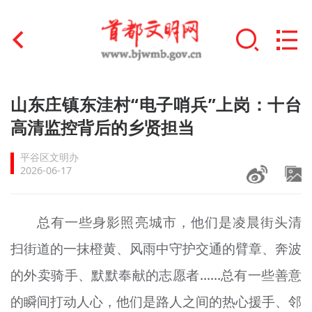
首页
山东庄镇东洼村“电子哨兵”上岗：十台
+
高清监控背后的乡贤担当
文明创建
平谷区文明办
文明实践
2026-06-17
+
文明培育
总有一些身影照亮城市，他们是凌晨街头清
未成年人思想道德建设
扫街道的一抹橙黄、风雨中守护交通的臂章、奔波
+
榜样人物
的外卖骑手、默默奉献的志愿者……总有一些善意
身边好人
的瞬间打动人心，他们是路人之间的热心援手、邻