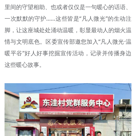
里间的守望相助、也或者仅仅是一句暖心的话语、
文明评论
一次默默的守护......这些皆是“凡人微光”的生动注
北京宣传文化引导基金
脚，让这座城处处涌动温暖，彰显最动人的烟火温
宣传思想文化人才
情与文明底色。区委宣传部邀您加入“凡人微光·温
专题
暖平谷”好人好事挖掘宣传活动，记录并传播身边
+
这些暖心故事。
资料库