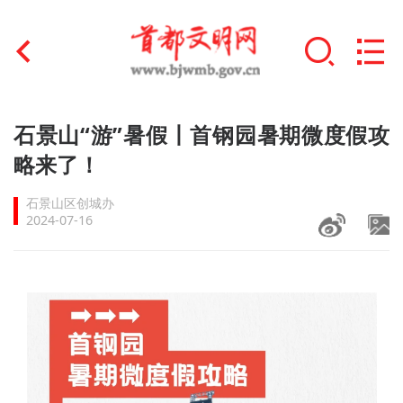
首页
石景山“游”暑假丨首钢园暑期微度假攻
+
略来了！
文明创建
石景山区创城办
文明实践
2024-07-16
+
文明培育
未成年人思想道德建设
+
榜样人物
身边好人