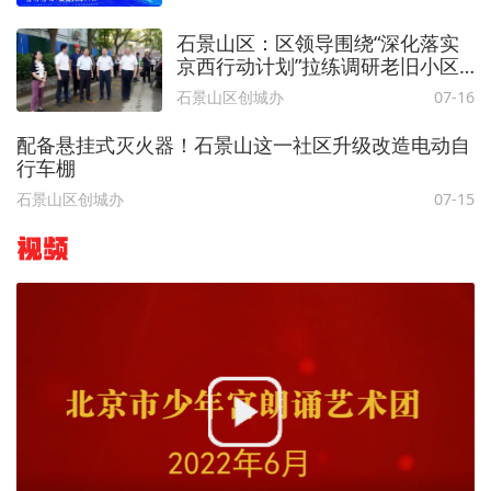
石景山区：区领导围绕“深化落实
京西行动计划”拉练调研老旧小区
改造进展情况
石景山区创城办
07-16
配备悬挂式灭火器！石景山这一社区升级改造电动自
行车棚
石景山区创城办
07-15
视频