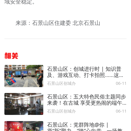
域安全稳定。
来源：石景山区住建委 北京石景山
相关
石景山区：创城进行时 | 知识普
及、游戏互动、打卡拍照......这场
垃圾分类活动热闹非凡！
石景山区创城办
06-11
石景山区：五大特色民俗主题同步
来袭！在古城 享受更热闹的端午
节
石景山区创城办
06-11
石景山区：党群阵地@你 |
凝“新”聚力，“骑”心向党，一场教