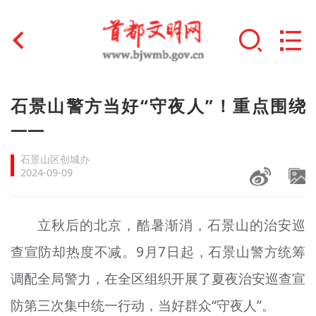
首页
石景山警方当好“守夜人”！重点围绕
+
——
文明创建
石景山区创城办
文明实践
2024-09-09
+
文明培育
立秋后的北京，酷暑渐消，石景山的治安巡
未成年人思想道德建设
查宣防却热度不减。9月7日起，石景山警方统筹
+
榜样人物
调配全局警力，在全区组织开展了夏夜治安巡查宣
身边好人
防第三次集中统一行动，当好群众“守夜人”。