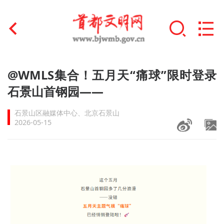
首页
@WMLS集合！五月天“痛球”限时登录
+
石景山首钢园——
文明创建
石景山区融媒体中心、北京石景山
文明实践
2026-05-15
+
文明培育
未成年人思想道德建设
+
榜样人物
身边好人