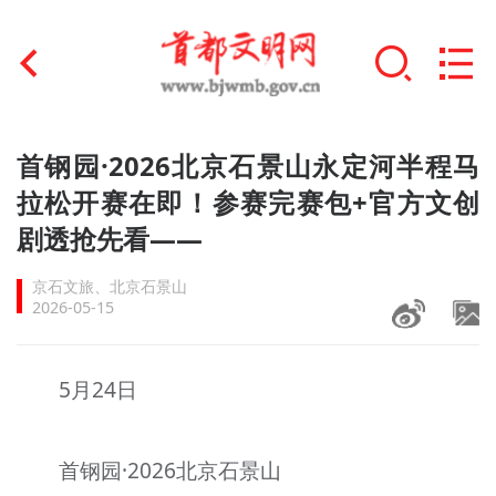
首页
首钢园·2026北京石景山永定河半程马
+
拉松开赛在即！参赛完赛包+官方文创
文明创建
剧透抢先看——
文明实践
京石文旅、北京石景山
+
文明培育
2026-05-15
未成年人思想道德建设
5月24日
+
榜样人物
身边好人
首钢园·2026北京石景山