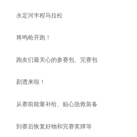
文明评论
永定河半程马拉松
北京宣传文化引导基金
宣传思想文化人才
将鸣枪开跑！
专题
跑友们最关心的参赛包、完赛包
+
资料库
剧透来啦！
从赛前能量补给、贴心急救装备
到赛后恢复好物和完赛奖牌等