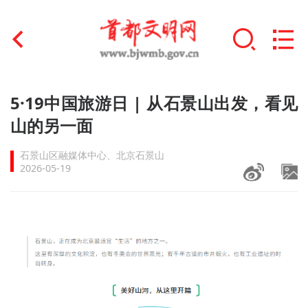
首页
5·19中国旅游日 | 从石景山出发，看见
+
山的另一面
文明创建
石景山区融媒体中心、北京石景山
文明实践
2026-05-19
+
文明培育
未成年人思想道德建设
+
榜样人物
身边好人