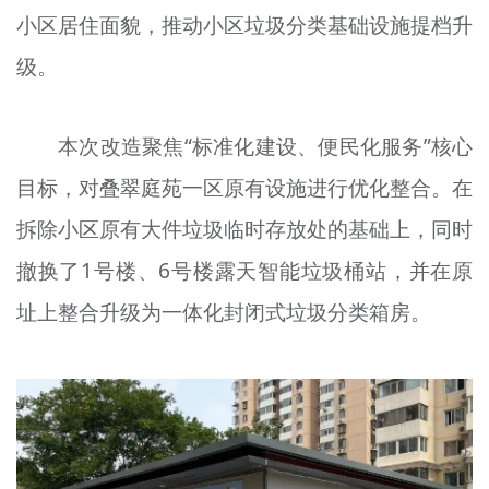
小区居住面貌，推动小区垃圾分类基础设施提档升
文明评论
级。
北京宣传文化引导基金
宣传思想文化人才
本次改造聚焦“标准化建设、便民化服务”核心
专题
目标，对叠翠庭苑一区原有设施进行优化整合。在
+
拆除小区原有大件垃圾临时存放处的基础上，同时
资料库
撤换了1号楼、6号楼露天智能垃圾桶站，并在原
址上整合升级为一体化封闭式垃圾分类箱房。