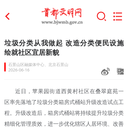
首页
垃圾分类从我做起 改造分类便民设施
+
绘就社区宜居新貌
文明创建
石景山区融媒体中心、北京石景山
文明实践
2026-06-16
+
文明培育
近日，苹果园街道西黄村社区在叠翠庭苑一
未成年人思想道德建设
区率先落地了垃圾分类箱房式桶站升级改造试点工
+
榜样人物
程。升级改造后，箱房式桶站将持续提升垃圾分类
身边好人
精细化管理质效，进一步优化辖区人居环境、改善