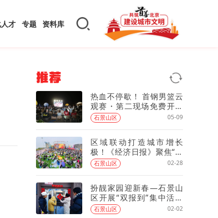
化人才
专题
资料库
推荐
热血不停歇！ 首钢男篮云
观赛・第二现场免费开放
——
05-09
石景山区
区域联动打造城市增长
极！《经济日报》聚焦“两
园一河”推出报道
02-28
石景山区
扮靓家园迎新春—石景山
区开展“双报到”集中活动
暨“周末卫生日”活动
02-02
石景山区