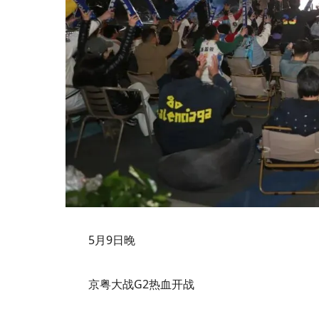
5月9日晚
京粤大战G2热血开战