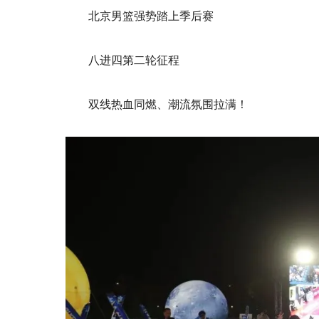
北京男篮强势踏上季后赛
八进四第二轮征程
双线热血同燃、潮流氛围拉满！