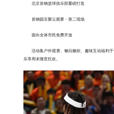
北京首钢篮球俱乐部重磅打造
首钢园京聚云观赛・第二现场
面向全体市民免费开放
活动集户外观赛、畅玩畅饮、趣味互动福利于
乐享周末惬意狂欢。