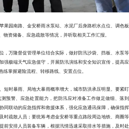
苹果园南路、⾦安桥⾬⽔泵站、⽔泥⼚后身路积⽔点位、调⾊板
、物资储备、应急疏散等情况，并听取相关工作汇报。
位，万隆督促管理单位结合实际，做好防汛沙袋、挡板、水泵等
加强极端天气应急值守，开展防汛演练和安全知识宣传，提高应
熟练掌握避险流程、转移路线、安置点位。
、短时暴雨、局地大暴雨概率增大，城市防洪承压明显。要紧盯
监测预警、应急处置能力，把防汛应对准备工作做足做细、落到
协同联动的应急指挥和救援体系，强化应急通讯保障，确保指挥
及时疏散人员；要统筹考虑金安桥等重点路段周边地铁、商圈等
提前安排人员装备车辆，根据汛情迅速采取排水等措施，及时处