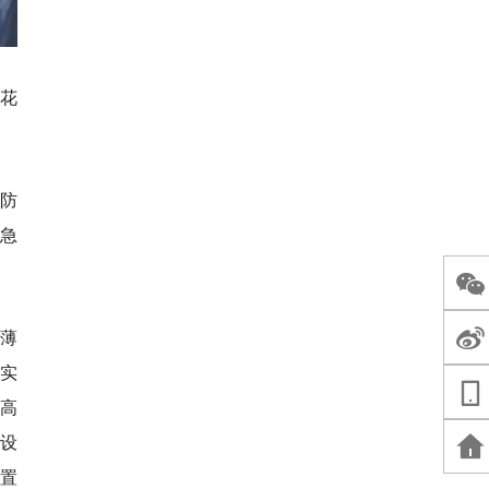
花
防
急
薄
实
高
设
置