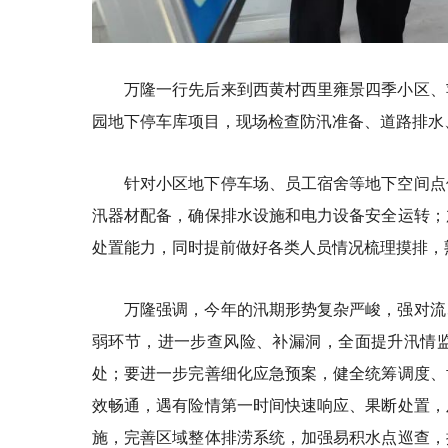
万隆一行先后来到⻄⻩村⻄⾥雍景四季⼩区、
园地下停⻋库项⽬，现场检查防汛准备、道路排水
针对小区地下停车场、员工宿舍等地下空间点
汛器材配备，确保排水设施和电力设备安全运转；
处置能力，同时提前做好各类人员情况梳理摸排，
万隆强调，今年的汛期形势复杂严峻，强对流
弱环节，进一步查风险、补漏洞，全面提升汛情
处；要进一步完善细化应急预案，健全统筹调度、
效畅通，遇有险情第一时间快速响应、果断处置，
施，完善区域整体排涝系统，加强易积水点巡查，