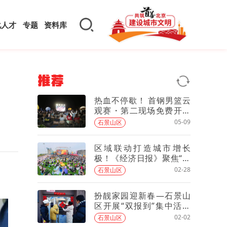
化人才
专题
资料库
推荐
热血不停歇！ 首钢男篮云
观赛・第二现场免费开放
——
05-09
石景山区
区域联动打造城市增长
极！《经济日报》聚焦“两
园一河”推出报道
02-28
石景山区
扮靓家园迎新春—石景山
区开展“双报到”集中活动
暨“周末卫生日”活动
02-02
石景山区