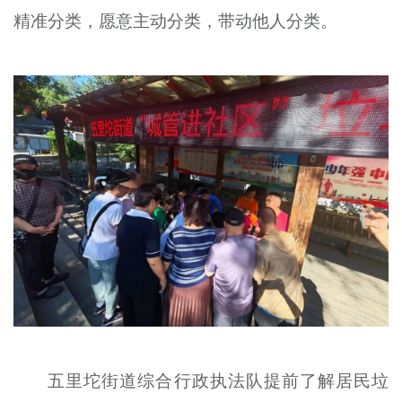
精准分类，愿意主动分类，带动他人分类。
文明评论
北京宣传文化引导基金
宣传思想文化人才
专题
+
资料库
五里坨街道综合行政执法队提前了解居民垃