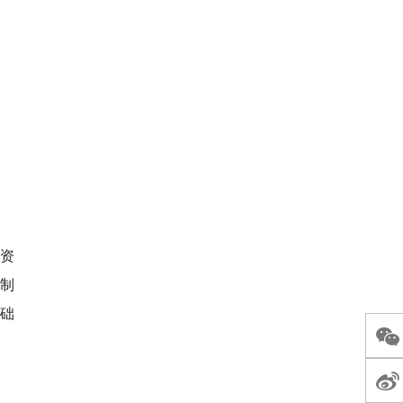
资
制
基础