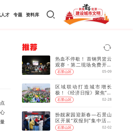
化人才
专题
资料库
推荐
热血不停歇！ 首钢男篮云
观赛・第二现场免费开放
——
05-09
石景山区
区域联动打造城市增长
极！《经济日报》聚焦“两
园一河”推出报道
02-28
石景山区
点
心
扮靓家园迎新春—石景山
区开展“双报到”集中活动
量
暨“周末卫生日”活动
02-02
石景山区