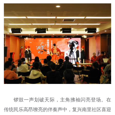
锣鼓一声划破天际，主角拂袖闪亮登场。在
传统民乐高昂嘹亮的伴奏声中，复兴南里社区喜迎