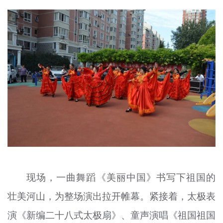
现场，一曲舞蹈《美丽中国》书写下祖国的
壮美河山，为整场演出拉开帷幕。紧接着，太极表
演《新编二十八式太极扇》、童声演唱《祖国祖国