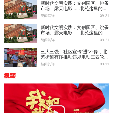
新时代文明实践：文创园区、跳蚤
市场、露天电影......北苑这里的集
市你去逛了吗？
苑闻其详
09-21
新时代文明实践：文创园区、跳蚤
市场、露天电影......北苑这里的集
市你去逛了吗？
苑闻其详
09-21
三大三强丨社区宣传“进”不停，北
苑街道有序推动违规电动三四轮车
按时“退场”
苑闻其详
09-11
视频