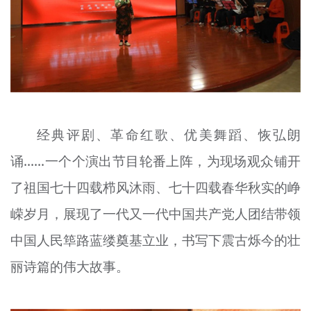
经典评剧、革命红歌、优美舞蹈、恢弘朗
诵......一个个演出节目轮番上阵，为现场观众铺开
了祖国七十四载栉风沐雨、七十四载春华秋实的峥
嵘岁月，展现了一代又一代中国共产党人团结带领
中国人民筚路蓝缕奠基立业，书写下震古烁今的壮
丽诗篇的伟大故事。