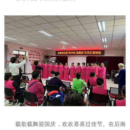
载歌载舞迎国庆，欢欢喜喜过佳节。在后南