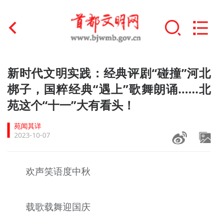
首页
新时代文明实践：经典评剧“碰撞”河北
+
梆子，国粹经典“遇上”歌舞朗诵......北
文明创建
苑这个“十一”大有看头！
文明实践
苑闻其详
+
文明培育
2023-10-07
未成年人思想道德建设
欢声笑语度中秋
+
榜样人物
身边好人
载歌载舞迎国庆