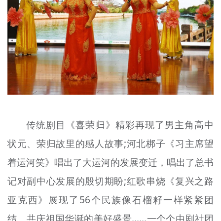
传统剧目《喜荣归》精彩再现了男主角高中
状元、荣归故里的感人故事;河北梆子《习主席望
着运河笑》唱出了大运河的发展变迁，唱出了总书
记对副中心发展的殷切期盼;红歌串烧《复兴之路
亚克西》展现了56个民族像石榴籽一样紧紧团
结、共庆祖国华诞的美好盛景......一个个由剧社团