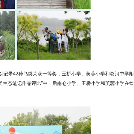
队以记录42种鸟类荣获一等奖，玉桥小学、芙蓉小学和潞河中学
“鸟类生态笔记作品评比”中，后南仓小学、玉桥小学和芙蓉小学在