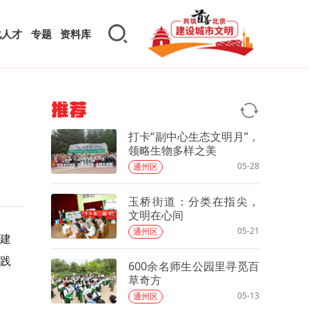
化人才
专题
资料库
推荐
打卡“副中心生态文明月”，
领略生物多样之美
05-28
通州区
玉桥街道：分类在指尖，
文明在心间
05-21
通州区
把建
践
600余名师生公园里寻觅百
草奇方
05-13
通州区