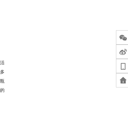
园活
多
瓶
的