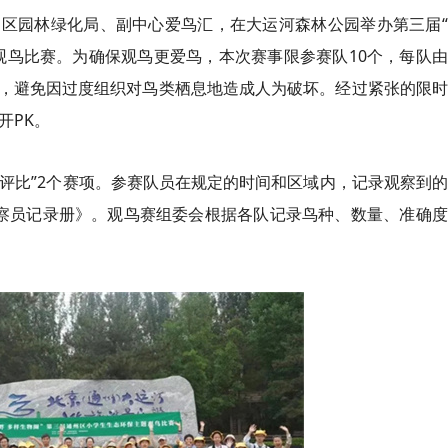
区园林绿化局、副中心爱鸟汇，在大运河森林公园举办第三届“
观鸟比赛。为确保观鸟更爱鸟，本次赛事限参赛队10个，每队
，避免因过度组织对鸟类栖息地造成人为破坏。经过紧张的限时
开PK。
品评比”2个赛项。参赛队员在规定的时间和区域内，记录观察到
察员记录册》。观鸟赛组委会根据各队记录鸟种、数量、准确度