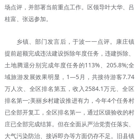
场点评，并部署当前重点工作。区领导叶大华、吕
文明评论
桂富、张远参加。
北京宣传文化引导基金
宣传思想文化人才
乡镇、部门发言后，于波一一点评。康庄镇
专题
提前超额完成违法建设拆除年度任务，违建拆除、
+
土地腾退分别完成年度任务的113%、205.8%;全
资料库
域旅游发展效果明显，1—5月，共接待游客7.74
万人次、全区排名第五，收入2584.1万元、全区
排名第一;美丽乡村建设推进有力，今年4个任务村
已全部开复工，全区排名第一，通过区级验收的村
庄已全部完成结算。但在全面从严治党责任落实、
大气污染防治、接诉即办等方面仍存不足。旧县镇