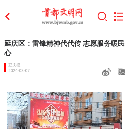
首页
延庆区：雷锋精神代代传 志愿服务暖民
+
心
文明创建
延庆报
文明实践
2024-03-07
+
文明培育
未成年人思想道德建设
+
榜样人物
身边好人