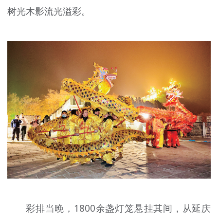
树光木影流光溢彩。
文明评论
北京宣传文化引导基金
宣传思想文化人才
专题
+
资料库
彩排当晚，1800余盏灯笼悬挂其间，从延庆