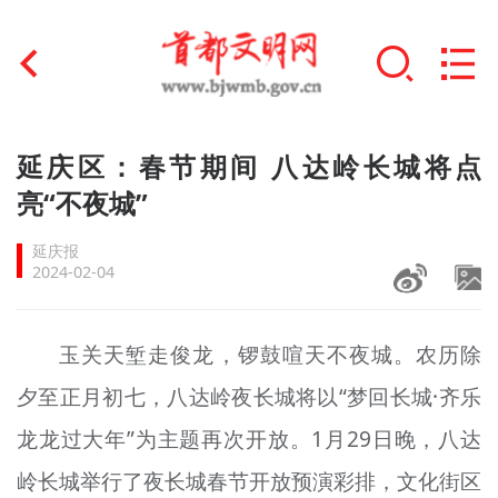
首页
延庆区：春节期间 八达岭长城将点
+
亮“不夜城”
文明创建
延庆报
文明实践
2024-02-04
+
文明培育
玉关天堑走俊龙，锣鼓喧天不夜城。农历除
未成年人思想道德建设
夕至正月初七，八达岭夜长城将以“梦回长城·齐乐
+
榜样人物
龙龙过大年”为主题再次开放。1月29日晚，八达
身边好人
岭长城举行了夜长城春节开放预演彩排，文化街区