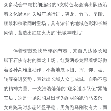
众多花会中精挑细选出的5支特色花会演出队伍沿
着文化街区向关城广场行进，舞龙、竹马、旱船、
腰鼓和秧歌同时登场，具有浓郁的地域色彩和长城
风情，营造出红红火火的“长城年味儿”。
伴着锣鼓欢快铿锵的节奏，来自八达岭长城
脚下石佛寺村的舞龙上场，红黄两条龙跟着绣球做
着各种高难度动作，不断地展示扭、挥、仰、盘、
转等奋进姿势，表达出长城人众志成城、自强不息
的精神力量。一支浩浩荡荡的“迎亲送亲队伍”紧随
其后，这是一场以昭君出塞为题材的跑竹马表演。
女角跑马时步态轻盈平稳，男角跑马刚劲有力，而