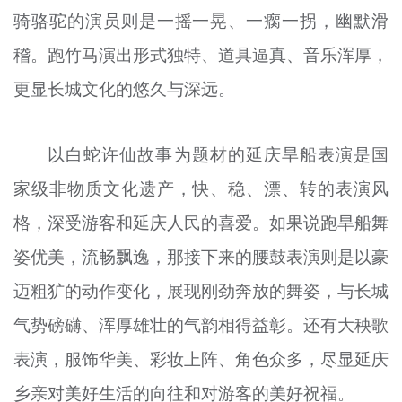
骑骆驼的演员则是一摇一晃、一瘸一拐，幽默滑
稽。跑竹马演出形式独特、道具逼真、音乐浑厚，
更显长城文化的悠久与深远。
以白蛇许仙故事为题材的延庆旱船表演是国
家级非物质文化遗产，快、稳、漂、转的表演风
格，深受游客和延庆人民的喜爱。如果说跑旱船舞
姿优美，流畅飘逸，那接下来的腰鼓表演则是以豪
迈粗犷的动作变化，展现刚劲奔放的舞姿，与长城
气势磅礴、浑厚雄壮的气韵相得益彰。还有大秧歌
表演，服饰华美、彩妆上阵、角色众多，尽显延庆
乡亲对美好生活的向往和对游客的美好祝福。