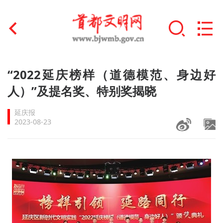
首页
“2022延庆榜样（道德模范、身边好
+
人）”及提名奖、特别奖揭晓
文明创建
延庆报
文明实践
2023-08-23
+
文明培育
未成年人思想道德建设
+
榜样人物
身边好人