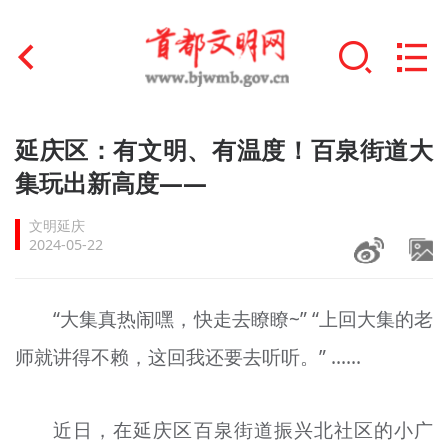
首页
延庆区：有文明、有温度！百泉街道大
+
集玩出新高度——
文明创建
文明延庆
文明实践
2024-05-22
+
文明培育
“大集真热闹嘿，快走去瞭瞭~” “上回大集的老
未成年人思想道德建设
师就讲得不赖，这回我还要去听听。” ……
+
榜样人物
身边好人
近日，在延庆区百泉街道振兴北社区的小广