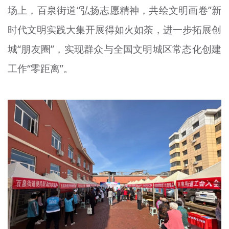
场上，百泉街道“弘扬志愿精神，共绘文明画卷”新
文明评论
时代文明实践大集开展得如火如荼，进一步拓展创
北京宣传文化引导基金
城“朋友圈”，实现群众与全国文明城区常态化创建
宣传思想文化人才
工作“零距离”。
专题
+
资料库