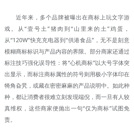
文明评论
近年来，多个品牌被曝出在商标上玩文字游
北京宣传文化引导基金
戏。从“壹号土”猪肉到“山里来的土”鸡蛋，
宣传思想文化人才
从“120W”快充充电器到“供港食品”，无不是刻意
专题
模糊商标标识与产品内容的界限。部分商家还通过
+
标注技巧强化误导性：将“心机商标”以大号字体突
资料库
出显示，而标注商标属性的符号则用极小字体印在
犄角旮旯，或藏在密密麻麻的产品说明中。如此种
种，都让消费者很难立刻发现端倪，而一旦有人较
真维权，这些商家便抛出一句“仅为商标”试图免
责。