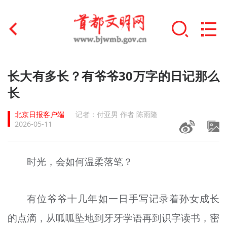
首页
长大有多长？有爷爷30万字的日记那么
+
长
文明创建
北京日报客户端
记者：付亚男 作者 陈雨隆
文明实践
2026-05-11
+
文明培育
时光，会如何温柔落笔？
未成年人思想道德建设
+
榜样人物
有位爷爷十几年如一日手写记录着孙女成长
身边好人
的点滴，从呱呱坠地到牙牙学语再到识字读书，密