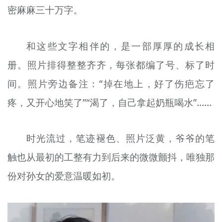
密麻麻三十万字。
文明评论
北京宣传文化引导基金
和这些文字相伴的，是一部厚厚的成长相
宣传思想文化人才
册。照片排得整整齐齐，每张都编了号、标了时
专题
间。照片旁边备注：“掉在地上，好了伤疤忘了
疼，又开心地笑了”“渴了，自己拿起奶瓶喝水”……
+
资料库
时光流过，笔迹褪色、照片泛黄，爷爷的笔
触也从最初的工整有力到后来的微微颤抖，唯独那
份对孙女的爱意温暖如初。