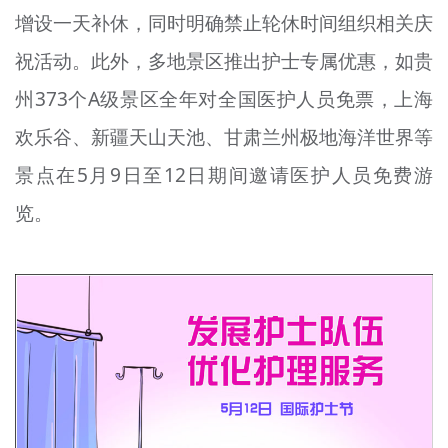
增设一天补休，同时明确禁止轮休时间组织相关庆
文明评论
祝活动。此外，多地景区推出护士专属优惠，如贵
北京宣传文化引导基金
州373个A级景区全年对全国医护人员免票，上海
宣传思想文化人才
欢乐谷、新疆天山天池、甘肃兰州极地海洋世界等
专题
景点在5月9日至12日期间邀请医护人员免费游
+
览。
资料库