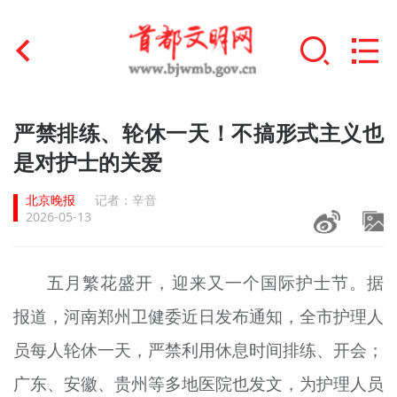
首页
严禁排练、轮休一天！不搞形式主义也
+
是对护士的关爱
文明创建
北京晚报
记者：辛音
文明实践
2026-05-13
+
文明培育
五月繁花盛开，迎来又一个国际护士节。据
未成年人思想道德建设
报道，河南郑州卫健委近日发布通知，全市护理人
+
榜样人物
员每人轮休一天，严禁利用休息时间排练、开会；
身边好人
广东、安徽、贵州等多地医院也发文，为护理人员