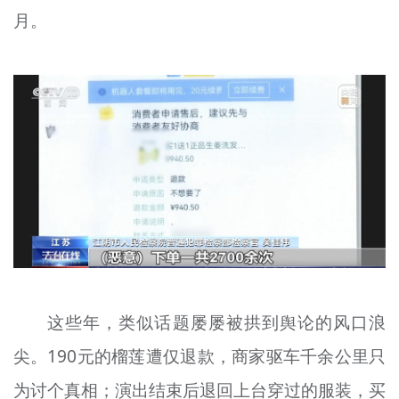
月。
文明评论
北京宣传文化引导基金
宣传思想文化人才
专题
+
资料库
这些年，类似话题屡屡被拱到舆论的风口浪
尖。190元的榴莲遭仅退款，商家驱车千余公里只
为讨个真相；演出结束后退回上台穿过的服装，买