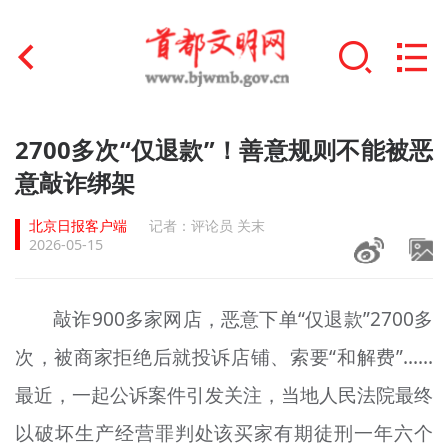
首页
2700多次“仅退款”！善意规则不能被恶
+
意敲诈绑架
文明创建
北京日报客户端
记者：评论员 关末
文明实践
2026-05-15
+
文明培育
敲诈900多家网店，恶意下单“仅退款”2700多
未成年人思想道德建设
次，被商家拒绝后就投诉店铺、索要“和解费”……
+
榜样人物
最近，一起公诉案件引发关注，当地人民法院最终
身边好人
以破坏生产经营罪判处该买家有期徒刑一年六个