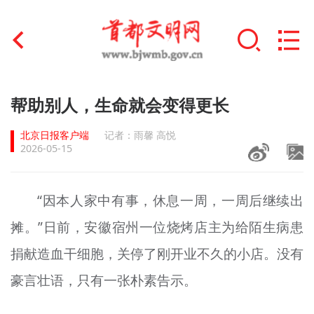
首页
帮助别人，生命就会变得更长
+
文明创建
北京日报客户端
记者：雨馨 高悦
2026-05-15
文明实践
+
文明培育
“因本人家中有事，休息一周，一周后继续出
摊。”日前，安徽宿州一位烧烤店主为给陌生病患
未成年人思想道德建设
捐献造血干细胞，关停了刚开业不久的小店。没有
+
榜样人物
豪言壮语，只有一张朴素告示。
身边好人