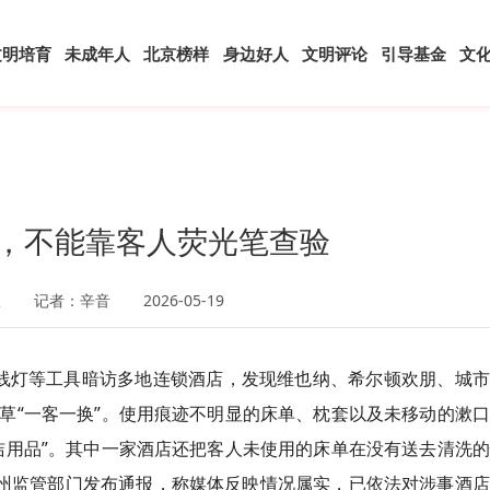
文明培育
未成年人
北京榜样
身边好人
文明评论
引导基金
文
诺，不能靠客人荧光笔查验
报
记者：辛音
2026-05-19
线灯等工具暗访多地连锁酒店，发现维也纳、希尔顿欢朋、城市
草“一客一换”。使用痕迹不明显的床单、枕套以及未移动的漱
洁用品”。其中一家酒店还把客人未使用的床单在没有送去清洗
惠州监管部门发布通报，称媒体反映情况属实，已依法对涉事酒