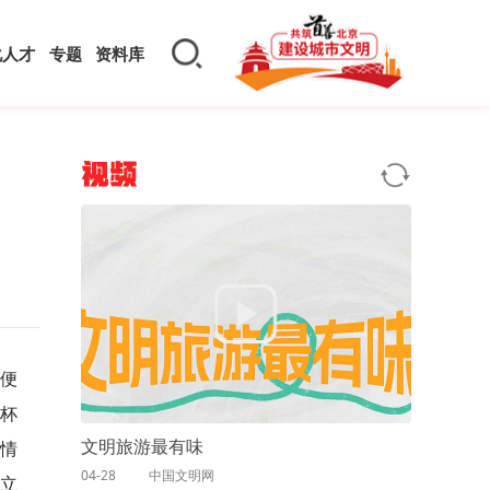
化人才
专题
资料库
视频
便
口杯
文明旅游最有味
的情
04-28
中国文明网
店立