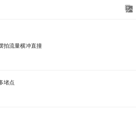
容摆拍流量横冲直撞
多堵点