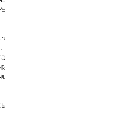
信任
地
”、
记
根
机
论连
。