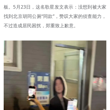
文明评论
板。5月23日，这名歌星发文表示：没想到被大家
找到北京胡同公厕“同款”，赞叹大家的侦查能力，
北京宣传文化引导基金
不过造成居民困扰，郑重致上歉意。
宣传思想文化人才
专题
+
资料库