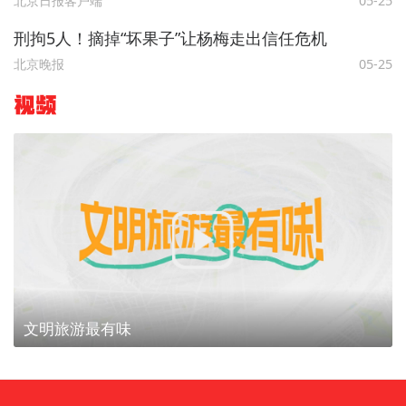
北京日报客户端
05-25
刑拘5人！摘掉“坏果子”让杨梅走出信任危机
北京晚报
05-25
视频
文明旅游最有味