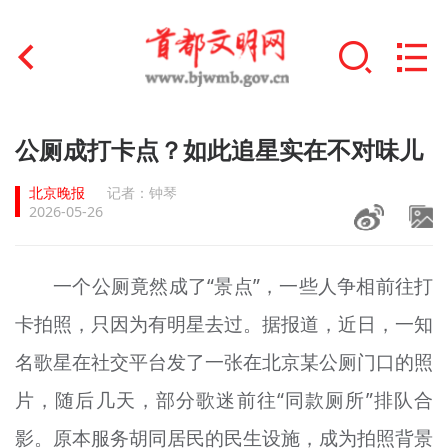
首页
公厕成打卡点？如此追星实在不对味儿
+
文明创建
北京晚报
记者：钟琴
2026-05-26
文明实践
+
文明培育
一个公厕竟然成了“景点”，一些人争相前往打
卡拍照，只因为有明星去过。据报道，近日，一知
未成年人思想道德建设
名歌星在社交平台发了一张在北京某公厕门口的照
+
榜样人物
片，随后几天，部分歌迷前往“同款厕所”排队合
身边好人
影。原本服务胡同居民的民生设施，成为拍照背景