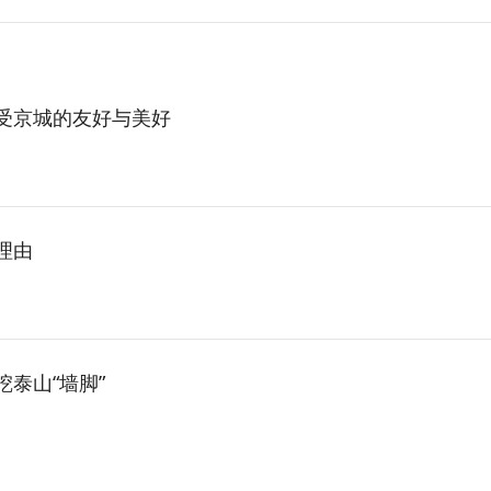
感受京城的友好与美好
理由
挖泰山“墙脚”