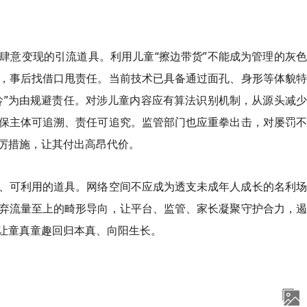
肆意变现的引流道具。利用儿童“擦边带货”不能成为管理的灰
，事后找借口甩责任。当前技术已具备通过面孔、身形等体貌特
龄”为由规避责任。对涉儿童内容应有算法识别机制，从源头减
保主体可追溯、责任可追究。监管部门也应重拳出击，对屡罚不
厉措施，让其付出高昂代价。
、可利用的道具。网络空间不应成为透支未成年人成长的名利场
弃流量至上的畸形导向，让平台、监管、家长凝聚守护合力，遏
让童真童趣回归本真、向阳生长。