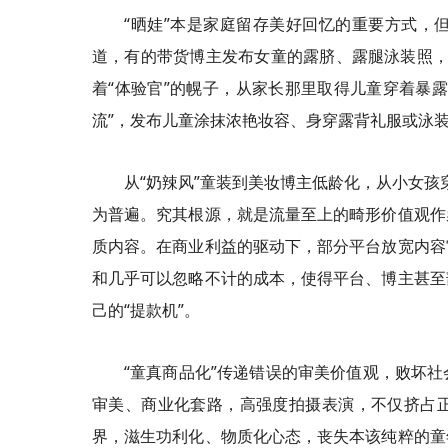
“晒娃”本是家庭留存美好回忆的重要方式，
道，有的带货博主发布女童的露脐、露腿泳装照，并
着“体验官”的幌子，从家长那里取得儿童穿着暴
流”，发布儿童涂抹浓艳妆容、身穿露背礼服或泳
从“奶辣风”童装到美妆博主低龄化，从小女孩
为普遍。究其根源，就是流量至上的畸形价值观作
质内容。在商业利益的驱动下，部分平台放宽内容
和几乎可以忽略不计的成本，使得平台、博主甚至
己的“提款机”。
“童真商品化”传递错误的审美价值观，败坏
审美、商业化套路，高强度拍摄表演，不仅挤占
界，滋生功利化、物质化心态，丧失本该纯粹的童