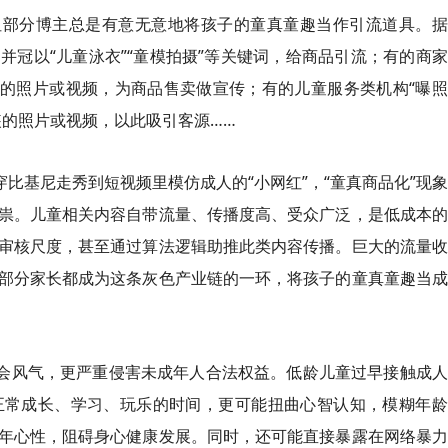
但部分博主总是有意无意地将孩子的童真童趣当作引流道具。据
冠以“儿童泳衣”“童模拍摄”等关键词，给商品引流；有的商
露的照片或视频，为商品售卖做宣传；有的儿童服务类机构“曝
装的照片或视频，以此吸引客源……
穿比基尼走秀到短视频里模仿成人的“小网红”，“童真商品化”现
祟。儿童相关内容自带流量、传播度高、受众广泛，是低成本的
审核尺度，甚至通过算法逻辑助推此类内容传播。巨大的流量收
部分家长都成为这条灰色产业链的一环，将孩子的童真童趣当成
社会风气，更严重侵害未成年人合法权益。低龄儿童过早接触成
正常成长、学习、玩乐的时间，更可能扭曲心智认知，模糊年龄
年心性，阻碍身心健康发展。同时，还可能直接暴露在网络暴力