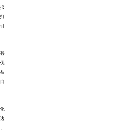
报
家打
照引
象甚
优
益
自
人化
边
、