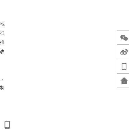
色地
征
少推
改
，
制