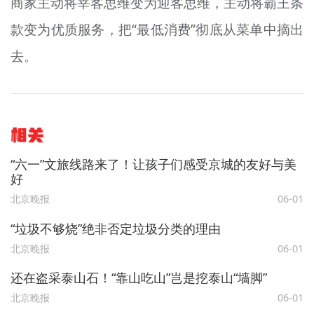
商家主动将宰客思维变为迎客思维，主动将霸王条
款变为优质服务，把“最低消费”彻底从菜单中摘出
去。
相关
“六一”文旅线路来了！让孩子们感受京城的友好与美
好
北京晚报
06-01
“垃圾不够烧”绝非否定垃圾分类的理由
北京晚报
06-01
还在盗采泰山石！“靠山吃山”岂是挖泰山“墙脚”
北京晚报
06-01