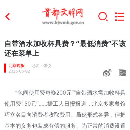
首页
自带酒水加收杯具费？“最低消费”不该
+
还在菜单上
文明创建
北京晚报
记者：张悦
文明实践
2026-06-02
+
文明培育
“包间使用费每晚200元”“自带酒水需加收杯具
未成年人思想道德建设
使用费150元”……据工人日报报道，北京多家餐馆
+
榜样人物
巧立名目向消费者收取费用。虽然形式各异，但把
身边好人
基本的义务包装成有偿的服务、为正常的消费设置