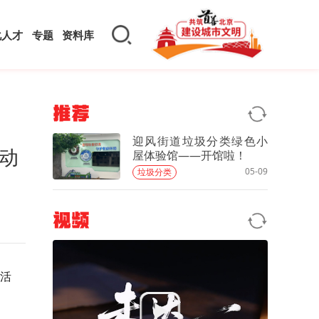
化人才
专题
资料库
推荐
迎风街道垃圾分类绿色小
动
屋体验馆——开馆啦！
05-09
垃圾分类
视频
活