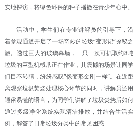
实地探访，将绿色环保的种子播撒在青少年心中。
文明评论
北京宣传文化引导基金
活动中，学生们在专业讲解员的引导下，沿
宣传思想文化人才
着参观通道开启了一场奇妙的垃圾“变形记”探秘之
专题
旅。透过巨大的玻璃幕墙，一只一次可抓取约8吨
+
垃圾的巨型机械爪正在作业，其震撼的场景让同学
资料库
们目不转睛，纷纷感叹“像变形金刚一样”。在近距
离观察垃圾焚烧处理核心环节的同时，讲解员还用
通俗易懂的语言，为同学们讲解了垃圾焚烧后如何
通过多级净化系统实现清洁排放，并结合生活实
例，解答了日常垃圾分类中的常见困惑。