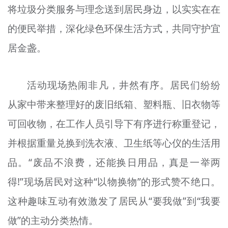
将垃圾分类服务与理念送到居民身边，以实实在在
文明评论
的便民举措，深化绿色环保生活方式，共同守护宜
北京宣传文化引导基金
居金盏。
宣传思想文化人才
活动现场热闹非凡，井然有序。居民们纷纷
专题
从家中带来整理好的废旧纸箱、塑料瓶、旧衣物等
+
资料库
可回收物，在工作人员引导下有序进行称重登记，
并根据重量兑换到洗衣液、卫生纸等心仪的生活用
品。“废品不浪费，还能换日用品，真是一举两
得!”现场居民对这种“以物换物”的形式赞不绝口。
这种趣味互动有效激发了居民从“要我做”到“我要
做”的主动分类热情。