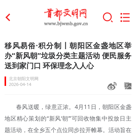
首页
移风易俗·积分制丨朝阳区金盏地区举
+
办“新风朝”垃圾分类主题活动 便民服务
文明创建
送到家门口 环保理念入人心
文明实践
北京朝阳文明网
+
文明培育
2026-04-14
未成年人思想道德建设
春风送暖，绿意正浓。4月11日，朝阳区金盏
+
榜样人物
地区精心策划的“新风‘朝’”可回收物集中投放日主
身边好人
题活动，在全乡五个点位同步拉开帷幕。活动旨在