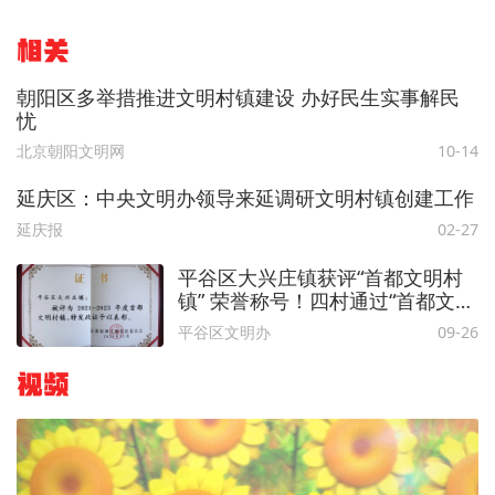
相关
朝阳区多举措推进文明村镇建设 办好民生实事解民
忧
北京朝阳文明网
10-14
延庆区：中央文明办领导来延调研文明村镇创建工作
延庆报
02-27
平谷区大兴庄镇获评“首都文明村
镇” 荣誉称号！四村通过“首都文明
村镇”荣誉称号复评！
平谷区文明办
09-26
视频