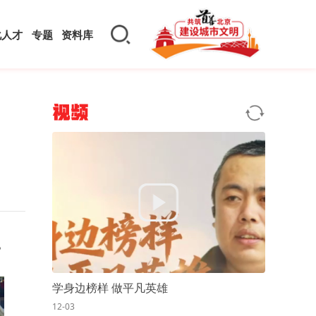
化人才
专题
资料库
视频
。
学身边榜样 做平凡英雄
12-03