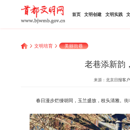
首页
文明创建
文明实践
文明培育
美丽街巷
老巷添新韵
来源：
北京日报客
春日漫步烂缦胡同，玉兰盛放，枝头清雅。街