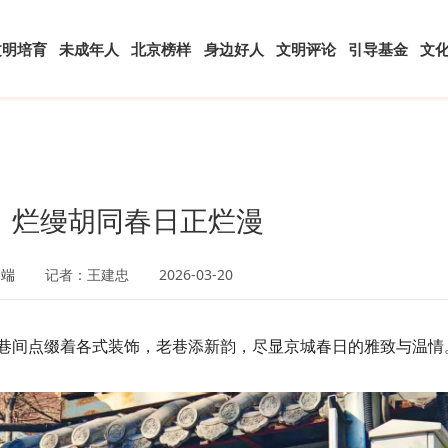
文明培育
未成年人
北京榜样
身边好人
文明评论
引导基金
文
，烂缦胡同春日正烂漫
户端
记者：王建忠
2026-03-20
巷间点缀着各式装饰，老巷添新韵，尽显京城春日的雅致与温情