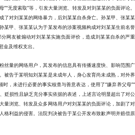
父母”“无度索取”等，引发大量浏览、转发及对刘某某的负面评论
成了对刘某某的网络暴力，后刘某某自杀身亡。孙某甲、张某某
孙某甲、张某某认为于某发布的涉案视频构成对刘某某生前名誉
部分网友被煽动对刘某某实施负面评价，造成刘某某自杀的严重
慰金及维权支出。
粉丝量的网络用户，其发布的信息具有传播速度快、影响范围广
。被告于某明知刘某某是未成年人，身心发育尚未成熟，对外界
频时，未进行必要的事实核查与善意表达，使用了“嫌弃养父母”
性、贬损性且缺乏充分事实依据的表述，上述言论明显超出了对
大量浏览、转发及众多网络用户对刘某某的负面评论，加剧了对
人格利益的侵害。法院判决被告于某公开发布致歉声明并赔偿原