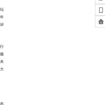
别玩
年
为诉
行
服
未
大
发布