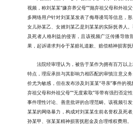
视频，称刘某某“嫌弃养父母”“抛弃祖父母和外祖
多网络用户针对刘某某发表了侮辱谩骂等信息，形
女儿孙某乙、女婿刘某乙是刘某某的实际抚养人。
及死者人格利益的侵害，且该视频广泛传播导致
果，起诉请求判令于某赔礼道歉、赔偿精神损害抚
法院经审理认为，被告于某作为拥有百万以上
特点，理应承担与其影响力相匹配的审慎注意义务
价尤为敏感，但在发布涉及刘某某“寻亲”事件的视
弃祖父母和外祖父母”“无度索取”等带有强烈否定
事件理性讨论、善意批评的合理范畴。该视频引发
某某的网络暴力，构成对刘某某生前名誉权及死者
孙某甲、张某某精神损害抚慰金及合理维权费用。