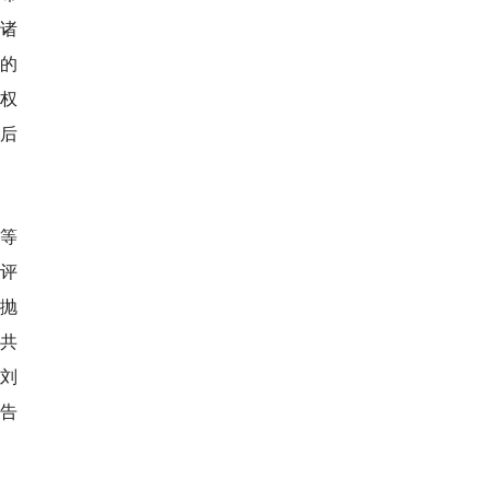
。诸
的
权
后
等
评
“抛
公共
刘
告