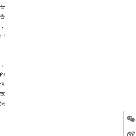
运营
告
，
理
，
的
侵
技
法