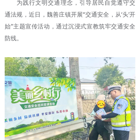
为践行文明交通理念，引导居民自觉遵守交
文明评论
通法规，近日，魏善庄镇开展“交通安全，从‘头’开
北京宣传文化引导基金
始”主题宣传活动，通过沉浸式宣教筑牢交通安全
宣传思想文化人才
防线。
专题
+
资料库