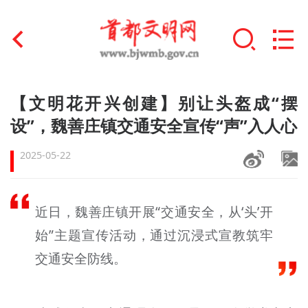
首页
【文明花开兴创建】别让头盔成“摆
+
设”，魏善庄镇交通安全宣传“声”入人心
文明创建
2025-05-22
文明实践
+
文明培育
近日，魏善庄镇开展“交通安全，从‘头’开
未成年人思想道德建设
始”主题宣传活动，通过沉浸式宣教筑牢
+
榜样人物
交通安全防线。
身边好人