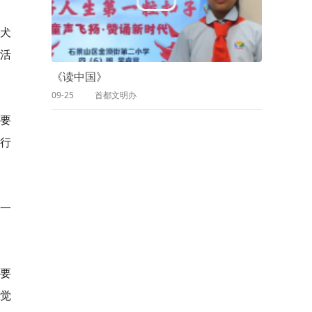
犬
传活
《读中国》
09-25
首都文明办
要
行
一
要
觉