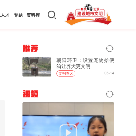
化人才
专题
资料库
推荐
朝阳环卫：设置宠物拾便
箱让养犬更文明
05-14
文明养犬
视频