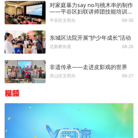
对家庭暴力say no与桃木串的制作
——平谷区妇联讲师团技能培训再
度走进夏各庄镇
平谷区文明办
08-30
东城区法院开展“护少年成长”活动
北新桥街道
08-28
非遗传承——走进皮影戏的世界
房山区文明办
08-27
视频