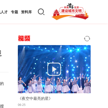
化人才
专题
资料库
视频
恩
样的
《夜空中最亮的星》
06-25
授