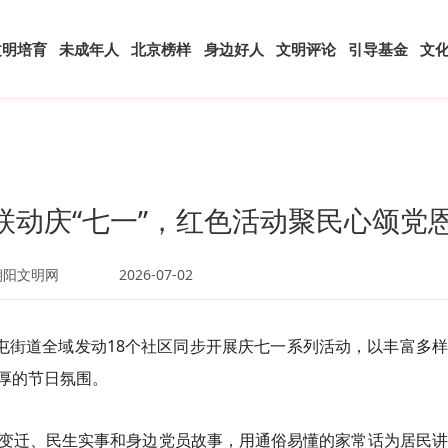
文明培育
未成年人
北京榜样
身边好人
文明评论
引导基金
文
联动庆“七一”，红色活动聚民心颂党
朝阳文明网
2026-07-02
里屯街道全域发动18个社区同步开展庆七一系列活动，以丰富多
厚的节日氛围。
变迁、民生实事和身边党员故事，用通俗易懂的家常话为居民讲