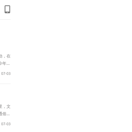
动，在
少年及
07-03
里，文
通俗易
07-03