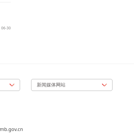
06-30
b.gov.cn