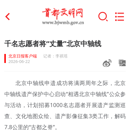
首页
千名志愿者将“丈量”北京中轴线
+
文明创建
北京日报客户端
记者：李祺瑶
2026-06-22
文明实践
+
文明培育
北京中轴线申遗成功将满两周年之际，北京
中轴线遗产保护中心启动“相遇北京中轴线”公众参
未成年人思想道德建设
与活动，计划招募1000名志愿者开展遗产监测巡
+
榜样人物
查、文化地图众绘、遗产影像征集3类工作，解码
身边好人
7.8公里的“古都之脊”。