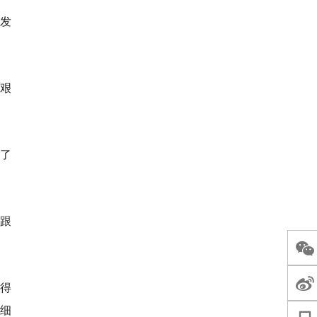
发
本艰
崴了
跟
得
细