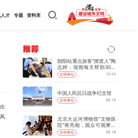
化人才
专题
资料库
推荐
朝阳站重点旅客“摆渡人”陶
志婷：假期每天帮助30多
组旅客
10-10
文明单位
中国人民抗日战争纪念馆
08-19
文明单位
出
，风
北京大运河博物馆“文物医
院”将亮相，观众可观摩文
物修复
08-18
文明单位