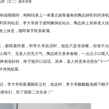
志婷（左二）服务旅客
”国庆中秋假期期间，刚刚结束上一单重点旅客服务的陶志婷听到对讲
次列车到站后，李大爷身子虚弱瘫倒在站台。陶志婷上前将老人
发上休息，随即着手联系家属。
佳，眼睛紧闭着，和李大爷说话时，他也只是张张嘴，却发不出
人喝下。见老人仍无力气，陶志婷又拿来食物，一点点小口喂入
神渐渐好转，终于能开口说话。原来，老人特意来京想在“十一
才突然眩晕。
过，李大爷和家属眼眶泛红，临走时，李大爷颤巍巍地摘下帽子
谢你们，给了我第二次生命！”