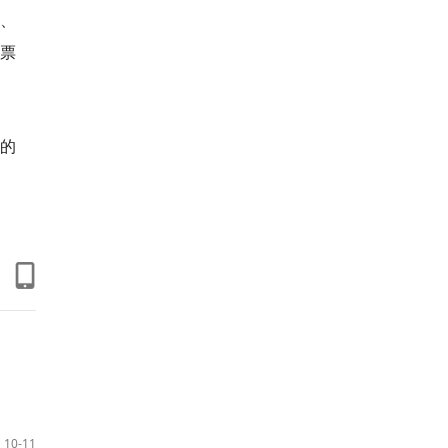
、
购票
凡的
10-11