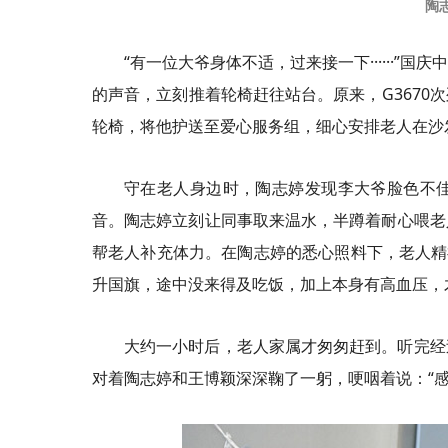
陶
“有一位大爷身体不适，过来接一下······
的声音，立刻推着轮椅赶往站台。原来，G3670
轮椅，将他护送至爱心服务组，细心安排老人在沙
守在老人身边时，陶志婷发现李大爷脸色不
音。陶志婷立刻让同事取来温水，半蹲着耐心喂老
帮老人补充体力。在陶志婷的悉心照料下，老人精
升国旗，途中没来得及吃饭，加上本身有高血压，
大约一小时后，老人家属才匆匆赶到。听完经
对着陶志婷和王博颖深深鞠了一躬，哽咽着说：“感