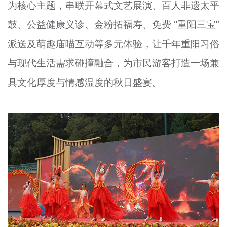
为核心主题，串联开幕式文艺展演、百人非遗太平
鼓、公益健康义诊、金粉
拓
福寿、免费 “重阳三宝”
派送及
萌趣庙喵
互动等多元体验，
让
千年重阳
习俗
与现代生活需求碰撞融合，为市民游客打造一场兼
具文化厚度与情感温度的秋日盛宴。