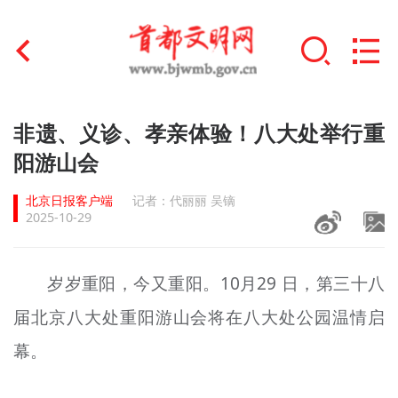
首页
非遗、义诊、孝亲体验！八大处举行重
+
阳游山会
文明创建
北京日报客户端
记者：代丽丽 吴镝
文明实践
2025-10-29
+
文明培育
岁岁重阳，今又重阳。10月29 日，第三十八
未成年人思想道德建设
届北京八大处重阳游山会将在八大处公园温情启
+
榜样人物
幕。
身边好人