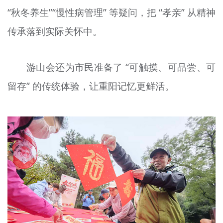
“秋冬养生”“慢性病管理”
等
疑问，把 “
孝
亲” 从精神
传承落到实际关怀中。
游山会还为市民准备了 “可触摸、可品尝、可
留存” 的传统体验，
让
重阳记忆更鲜活。