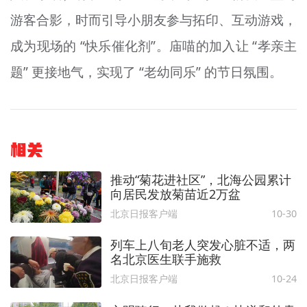
游客合影，时而引导小朋友参与拓印、互动游戏，
成为现场的 “快乐催化剂”。
庙喵
的加入
让
“
孝
亲主
题” 更接地气，实现了 “老幼同乐” 的节日氛围。
相关
推动“菊花进社区”，北海公园累计
向居民发放菊苗近2万盆
北京日报客户端
10-30
列车上八旬老人突发心脏不适，两
名北京医生联手施救
北京日报客户端
10-24