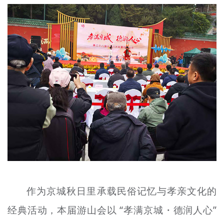
文明评论
北京宣传文化引导基金
宣传思想文化人才
专题
+
资料库
作为京城秋日里承载民俗记忆与孝亲文化的
经典活动，本届游山会以 “孝满京城・德润人心”