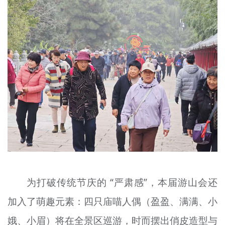
为打破传统节庆的 “严肃感”，本届游山会还
加入了
萌趣
元素：四只
庙喵
人
偶
（盈盈、满满、小
娥、小眉）将在全景区巡游，时而摆出俏皮造型与