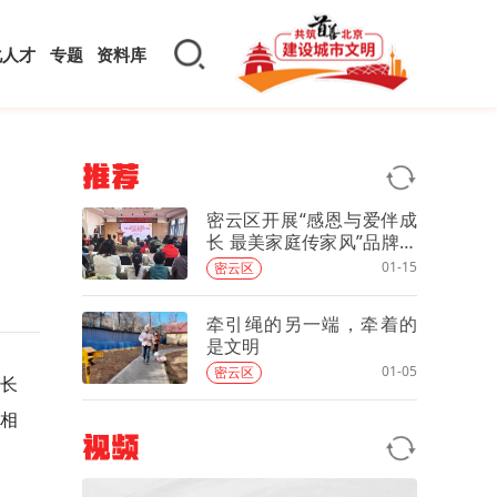
化人才
专题
资料库
推荐
密云区开展“感恩与爱伴成
长 最美家庭传家风”品牌系
列活动
01-15
密云区
牵引绳的另一端，牵着的
是文明
01-05
密云区
成长
工相
视频