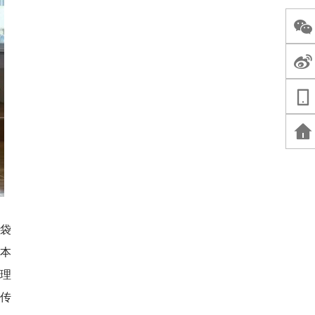
布袋
原本
保理
传