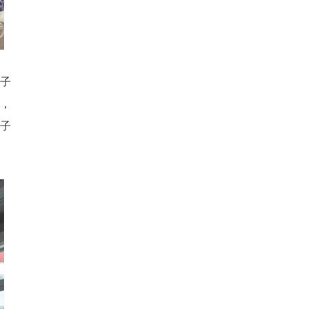
子
，
子