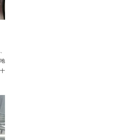
示、
地
十