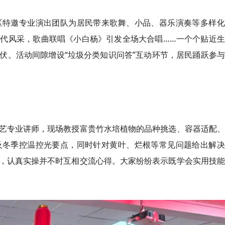
社区特邀专业演出团队为居民带来歌舞、小品、器乐演奏等多样
代风采，歌曲联唱《小白杨》引发全场大合唱……一个个贴近生
伏。活动间隙增设“垃圾分类知识问答”互动环节，居民踊跃参
请园艺专业讲师，现场教授富贵竹水培植物的品种挑选、容器适配
及冬季控温控光要点，同时针对黄叶、烂根等常见问题给出解决
，认真实操并不时互相交流心得。大家纷纷表示既学会实用技能