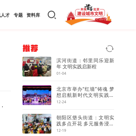
化人才
专题
资料库
推荐
滨河街道：邻里同乐迎新
年 文明实践启新程
01-04
北京市举办“红墙”铸魂 梦
想启航新时代文明实践系
列示范活动
12-24
，
朝阳区垡头街道：文明实
践多点开花 多元服务浸润
民心
12-19