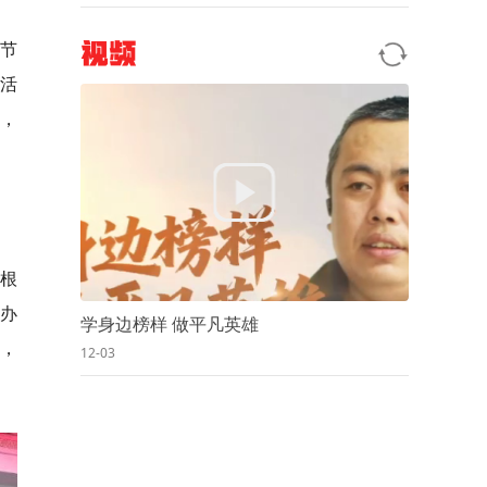
化节
视频
活
与，
、根
办
学身边榜样 做平凡英雄
，
12-03