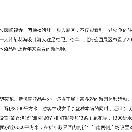
公园阐福寺、万佛楼遗址，步入展区，不仅能看到一盆盆争奇斗
一大片菊花海吸引游人驻足拍照。今年，北海公园展区布置了2
本菊品种及近年来自育的新品种。
型菊花、新优菊花品种外，还将开展丰富多彩的游园体验活动。
面积8000平方米，游客在观赏千余盆独本菊的同时，还可以
“菊香满径”“雅菊凝辉”和“虹影漫步”3条主题花境，1300延
积近6000平方米，在祈年殿景区内的祈年门南两侧广场设置