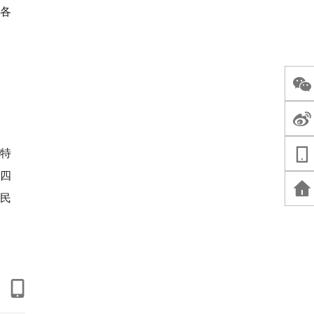
国各
为特
四
民