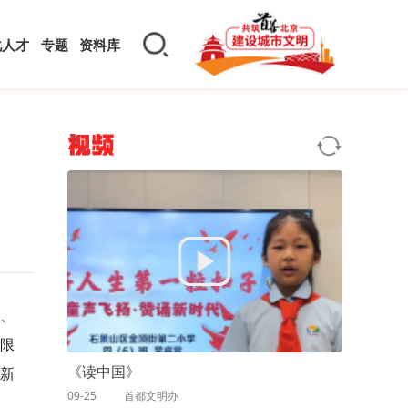
化人才
专题
资料库
视频
）、
限
《读中国》
权新
09-25
首都文明办