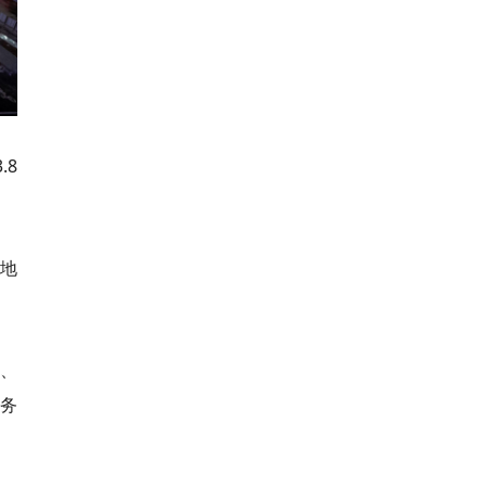
.8
地
园、
商务